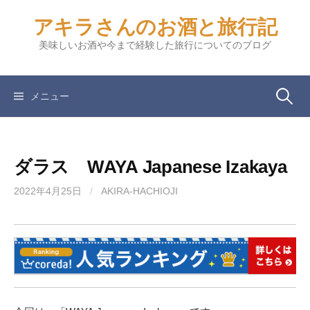
コ
アキラさんのお酒と旅行記
ン
テ
美味しいお酒や今まで経験した旅行についてのブログ
ン
ツ
へ
検
メニュー
ス
キ
索:
ッ
ダラス WAYA Japanese Izakaya
プ
2022年4月25日
/
AKIRA-HACHIOJI