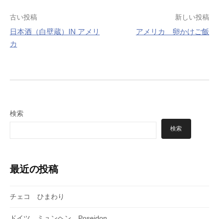
投
古い投稿
新しい投稿
日本酒（白壁蔵）IN アメリ
アメリカ 卵かけご飯
稿
カ
ナ
ビ
ゲ
ー
検索
シ
検索
ョ
ン
最近の投稿
チェコ ひまわり
ドイツ ミュンヘン Poseidon