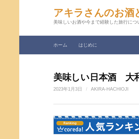
コ
アキラさんのお酒
ン
テ
美味しいお酒や今まで経験した旅行につ
ン
ツ
ホーム
はじめに
へ
ス
キ
ッ
美味しい日本酒 大
プ
2023年1月3日
/
AKIRA-HACHIOJI