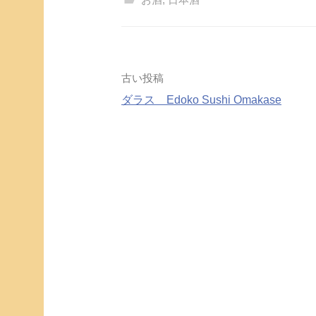
投
古い投稿
ダラス Edoko Sushi Omakase
稿
ナ
ビ
ゲ
ー
シ
ョ
ン