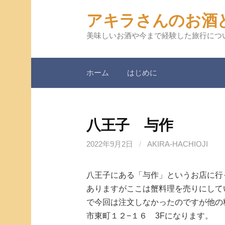
コ
アキラさんのお酒
ン
テ
美味しいお酒や今まで経験した旅行につ
ン
ツ
ホーム
はじめに
へ
ス
キ
ッ
八王子 与作
プ
2022年9月2日
/
AKIRA-HACHIOJI
八王子にある「与作」というお店に行
ありますがここは蟹料理を売りにして
で今回は注文しなかったのですが他の
市東町１２−１６ 3Fになります。