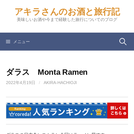
コ
アキラさんのお酒と旅行記
ン
テ
美味しいお酒や今まで経験した旅行についてのブログ
ン
ツ
へ
検
メニュー
ス
キ
索:
ッ
ダラス Monta Ramen
プ
2022年4月19日
/
AKIRA-HACHIOJI