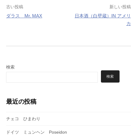
投
古い投稿
新しい投稿
ダラス Mr. MAX
日本酒（白壁蔵）IN アメリ
稿
カ
ナ
ビ
ゲ
ー
検索
シ
検索
ョ
ン
最近の投稿
チェコ ひまわり
ドイツ ミュンヘン Poseidon