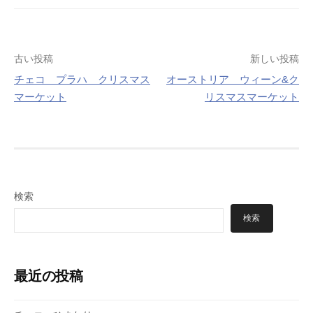
投
古い投稿
新しい投稿
チェコ プラハ クリスマス
オーストリア ウィーン&ク
稿
マーケット
リスマスマーケット
ナ
ビ
ゲ
ー
検索
シ
検索
ョ
ン
最近の投稿