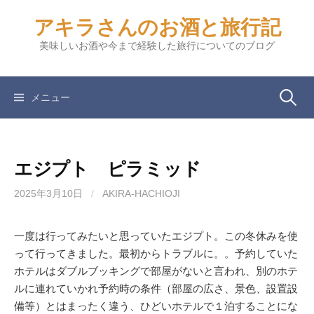
コ
アキラさんのお酒と旅行記
ン
テ
美味しいお酒や今まで経験した旅行についてのブログ
ン
ツ
へ
検
メニュー
ス
キ
索:
ッ
エジプト ピラミッド
プ
2025年3月10日
/
AKIRA-HACHIOJI
一度は行ってみたいと思っていたエジプト。この冬休みを使
って行ってきました。最初からトラブルに。。予約していた
ホテルはダブルブッキングで部屋がないと言われ、別のホテ
ルに連れていかれ予約時の条件（部屋の広さ、景色、設置設
備等）とはまったく違う、ひどいホテルで１泊することにな