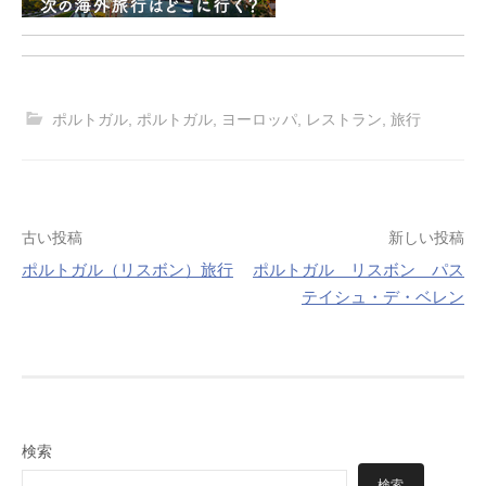
ポルトガル
,
ポルトガル
,
ヨーロッパ
,
レストラン
,
旅行
投
古い投稿
新しい投稿
ポルトガル（リスボン）旅行
ポルトガル リスボン パス
稿
テイシュ・デ・ベレン
ナ
ビ
ゲ
ー
検索
シ
検索