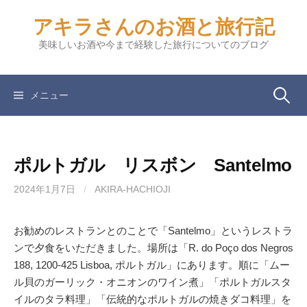
コ
アキラさんのお酒と旅行記
ン
テ
美味しいお酒や今まで経験した旅行についてのブログ
ン
ツ
へ
検
メニュー
ス
キ
索:
ッ
ポルトガル リスボン Santelmo
プ
2024年1月7日
/
AKIRA-HACHIOJI
お勧めのレストランとのことで「Santelmo」というレストラ
ンで夕食をいただきました。場所は「R. do Poço dos Negros
188, 1200-425 Lisboa, ポルトガル」にあります。順に「ムー
ル貝のガーリック・オニオンのワイン煮」「ポルトガルスタ
イルのタラ料理」「伝統的なポルトガルの焼きダコ料理」を