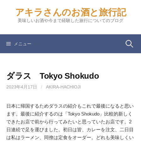
コ
アキラさんのお酒と旅行記
ン
テ
美味しいお酒や今まで経験した旅行についてのブログ
ン
ツ
へ
検
メニュー
ス
キ
索:
ッ
ダラス Tokyo Shokudo
プ
2023年4月17日
/
AKIRA-HACHIOJI
日本に帰国するためダラスの紹介もこれで最後になると思い
ます。最後に紹介するのは「Tokyo Shokudo」比較的新しく
できたお店で前から行ってみたいと思っていたお店です。2
日連続で足を運びました。初日は皆、カレーを注文、二日目
は私はラーメン、同僚は定食をオーダー。どれも美味しくい