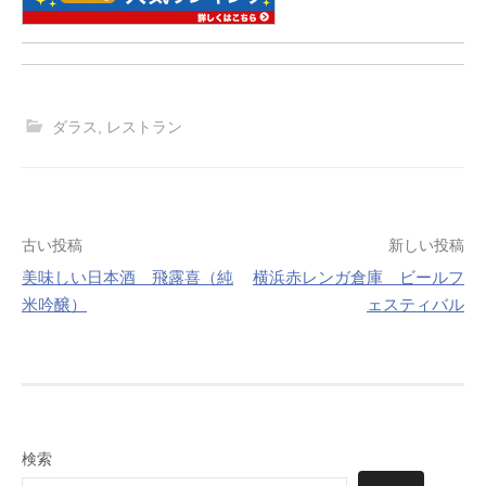
ダラス
,
レストラン
投
古い投稿
新しい投稿
美味しい日本酒 飛露喜（純
横浜赤レンガ倉庫 ビールフ
稿
米吟醸）
ェスティバル
ナ
ビ
ゲ
ー
検索