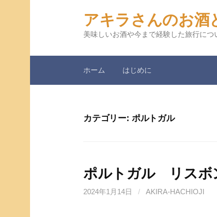
コ
アキラさんのお酒
ン
テ
美味しいお酒や今まで経験した旅行につ
ン
ツ
ホーム
はじめに
へ
ス
キ
ッ
カテゴリー:
ポルトガル
プ
ポルトガル リスボン A 
2024年1月14日
/
AKIRA-HACHIOJI