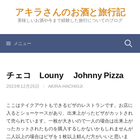
コ
アキラさんのお酒と旅行記
ン
テ
美味しいお酒や今まで経験した旅行についてのブログ
ン
ツ
へ
検
メニュー
ス
キ
索:
ッ
チェコ Louny Johnny Pizza
プ
2023年12月25日
/
AKIRA-HACHIOJI
ここはテイクアウトもできるピザのレストランです。お店に
入るとショーケースがあり、出来上がったピザがカットされ
て売られています。一枚が大きいので一人の場合は出来上が
ったカットされたものを購入するしかないかもしれませんが
二人以上の場合はピザを１枚以上頼んだ方がいいと思いま